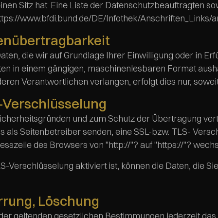
nen Sitz hat. Eine Liste der Datenschutzbeauftragten s
ttps://www.bfdi.bund.de/DE/Infothek/Anschriften_Links/a
enübertragbarkeit
ten, die wir auf Grundlage Ihrer Einwilligung oder in Erf
tten in einem gängigen, maschinenlesbaren Format aushä
eren Verantwortlichen verlangen, erfolgt dies nur, sowei
-Verschlüsselung
Sicherheitsgründen und zum Schutz der Übertragung vertr
ns als Seitenbetreiber senden, eine SSL-bzw. TLS- Vers
resszeile des Browsers von "http://"? auf "https://"? wec
-Verschlüsselung aktiviert ist, können die Daten, die Sie
rrung, Löschung
er geltenden gesetzlichen Bestimmungen jederzeit das R