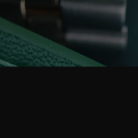
AN TOÀN VÀ KHÔNG
CĂNG THẲNG KHI SỞ
HỮU CHIẾC ROLEX CỦA
BẠN